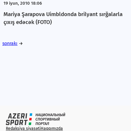
19 iyun, 2010 18:06
Mariya Şarapova Uimbldonda brilyant sırğalarla
çıxış edəcək (FOTO)
sonrakı
→
Redaksiya siyasəti
Haqqımızda