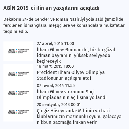
AGİN 2015-ci ilin ən yaxşılarını açıqladı
Dekabrın 24-də Gənclər və İdman Nazirliyi yola saldığımız ildə
fərqlənən idmançılara, məşqçilərə və komandalara mükafatlar
təqdim edib.
27 aprel, 2015 11:00
İlham Əliyev: Əminəm ki, biz bu gözəl
idman bayramını yüksək səviyyədə
keçirəcəyik
18 mart, 2015 18:00
Prezident İlham Əliyev Olimpiya
Stadionunun açılışını etdi
07 fevral, 2014 11:55
İlham Əliyev və xanımı Soçi
Olimpiadasının açılışına yollandı
20 sentyabr, 2013 00:01
Çingiz Hüseynzadə: Millinin və bəzi
klublarımızın məzmunlu oyunu gələcəyə
nikbun baxmağa imkan verir