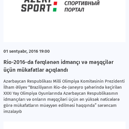
01 sentyabr, 2016 19:00
Rio-2016-da fərqlənən idmançı və məşqçilər
üçün mükafatlar açıqlandı
Azərbaycan Respublikası Milli Olimpiya Komitəsinin Prezidenti
İlham Əliyev “Braziliyanın Rio-de-Janeyro şəhərində keçirilən
XXXI Yay Olimpiya Oyunlarında Azərbaycan Respublikasının
idmançıları və onların məşqçiləri üçün ən yüksək nəticələrə
görə mükafatların müəyyən edilməsi haqqında” sərəncam
imzalayıb