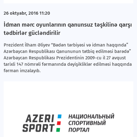
26 oktyabr, 2016 11:20
İdman mərc oyunlarının qanunsuz təşkilinə qarşı
tədbirlər gücləndirilir
Prezident İlham Əliyev “Bədən tərbiyəsi və idman haqqında”
Azərbaycan Respublikası Qanununun tətbiq edilməsi barədə”
Azərbaycan Respublikası Prezidentinin 2009-cu il 27 avqust
tarixli 147 nömrəli fərmanında dəyişikliklər edilməsi haqqında
fərman imzalayıb.