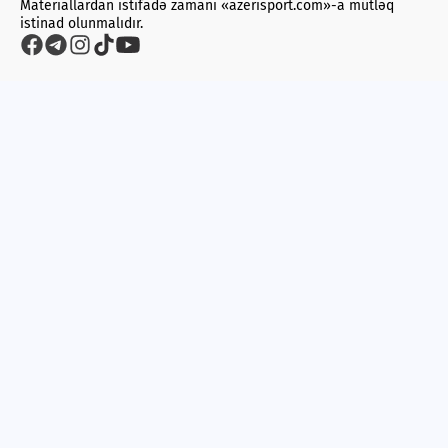
Materiallardan istifadə zamanı «azerisport.com»-a mütləq
Qılıncoynatma
istinad olunmalıdır.
Fiqurlu konkisürmə
Otüstü hokkey
Digər növlər
Xronika
Velosiped İdmanı
Facebook
Rio-2016
Triatlon
TOPAZ
Livescore
Tennis