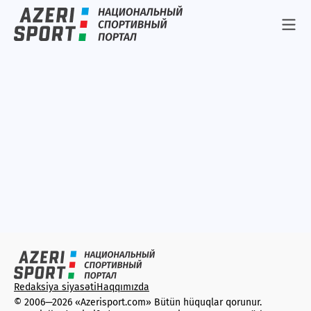
ЧМ-2007
Cüdo
Şahmat
Basketbol
Чемпионат Азербайджана 2006/07
Турнирная таблица
Karate
Paralimpizm
Atıcılıq
Taekvondo
Yüngül atletika
Redaksiya siyasəti
Haqqımızda
Ağır atletika
© 2006—2026 «Azerisport.com» Bütün hüquqlar qorunur.