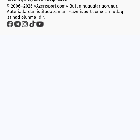
Qılıncoynatma
© 2006—2026 «Azerisport.com» Bütün hüquqlar qorunur.
Materiallardan istifadə zamanı «azerisport.com»-a mütləq
istinad olunmalıdır.
Fiqurlu konkisürmə
Otüstü hokkey
Digər növlər
Xronika
Velosiped İdmanı
Facebook
Rio-2016
Triatlon
TOPAZ
Livescore
Tennis