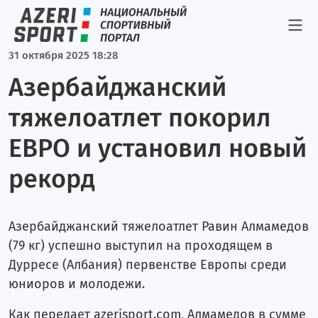
Альпинизм
Легкая атлетика
31 октября 2025 18:28
Фигурное катание
Азербайджанский
Теннис
тяжелоатлет покорил
Результаты
ЕВРО и установил новый
Париж-2024
рекорд
Токио-2020
Блог Вугара Зейналова
Азербайджанский тяжелоатлет Равин Алмамедов
Блог Руслана Микайыллы
(79 кг) успешно выступил на проходящем в
Дурресе (Албания) первенстве Европы среди
Блог Имрана Гусейнова
юниоров и молодежи.
Блог Рустама Фаталиева
Как передает azerisport.com, Алмамедов в сумме