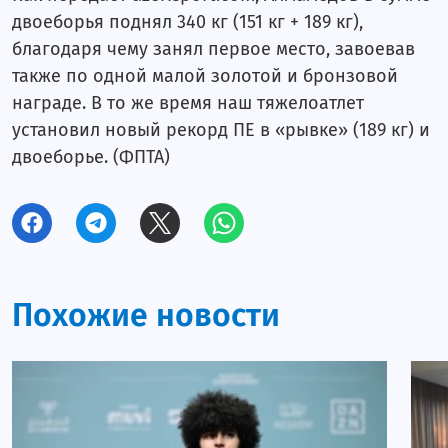
Блог Ровшана Аскерова
двоеборья поднял 340 кг (151 кг + 189 кг),
Женский блог
благодаря чему занял первое место, завоевав
также по одной малой золотой и бронзовой
Блог Туйгуна Надирова
награде. В то же время наш тяжелоатлет
Блог Оксаны Пархоменко
установил новый рекорд ПЕ в «рывке» (189 кг) и
двоеборье. (ФПТА)
Блог Властимила Петржелы
Блог Джокичы Хаджиевского
Блог Фаната
Элен и Лейла. Часть I
Похожие новости
Динара Гиматова. Часть II
Динара Гиматова. Часть I
Марина Танкацкая. Часть II
Марина Танкацкая. Часть I