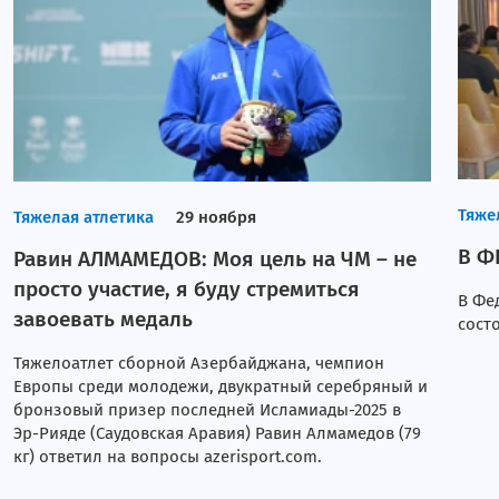
Валерия Коротенко. Часть II
Валерия Коротенко. Часть I
Элен и Лейла. Часть II
Элен и Лейла. Часть III
Тяже
Тяжелая атлетика
29 ноября
Турнирная таблица
В Ф
Равин АЛМАМЕДОВ: Моя цель на ЧМ – не
Календарь и результаты. 11-20 туры.
просто участие, я буду стремиться
В Фе
Анкета
завоевать медаль
сост
Команды
Тяжелоатлет сборной Азербайджана, чемпион
Европы среди молодежи, двукратный серебряный и
Азеррейл
бронзовый призер последней Исламиады-2025 в
Рабита
Эр-Рияде (Саудовская Аравия) Равин Алмамедов (79
Игтисадчи
кг) ответил на вопросы azerisport.com.
Локомотив