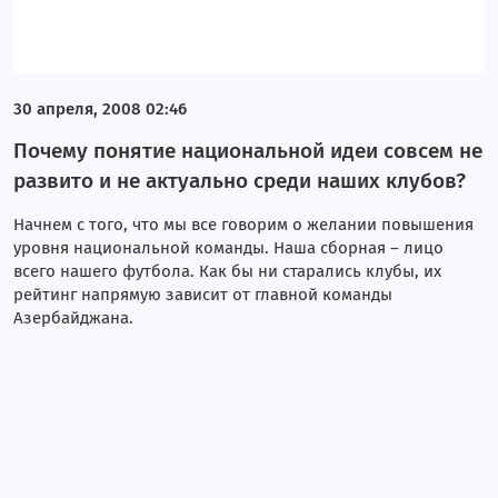
Элен и Лейла. Часть I
Динара Гиматова. Часть II
Динара Гиматова. Часть I
30 апреля, 2008 02:46
Почему понятие национальной идеи совсем не
Марина Танкацкая. Часть II
развито и не актуально среди наших клубов?
Марина Танкацкая. Часть I
Начнем с того, что мы все говорим о желании повышения
Валерия Коротенко. Часть II
уровня национальной команды. Наша сборная – лицо
всего нашего футбола. Как бы ни старались клубы, их
Валерия Коротенко. Часть I
рейтинг напрямую зависит от главной команды
Азербайджана.
Элен и Лейла. Часть II
Элен и Лейла. Часть III
Турнирная таблица
Календарь и результаты. 11-20 туры.