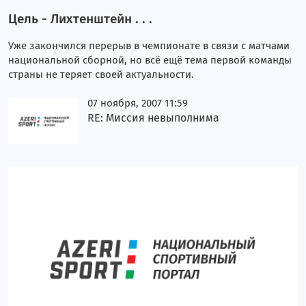
Блог Вугара Зейналова
Цель - Лихтенштейн . . .
Блог Руслана Микайыллы
Уже закончился перерыв в чемпионате в связи с матчами
национальной сборной, но всё ещё тема первой команды
Блог Имрана Гусейнова
страны не теряет своей актуальности.
Блог Рустама Фаталиева
07 ноября, 2007 11:59
RE: Миссия невыполнима
Блог Ровшана Аскерова
Женский блог
Блог Туйгуна Надирова
Блог Оксаны Пархоменко
Блог Властимила Петржелы
Блог Джокичы Хаджиевского
Блог Фаната