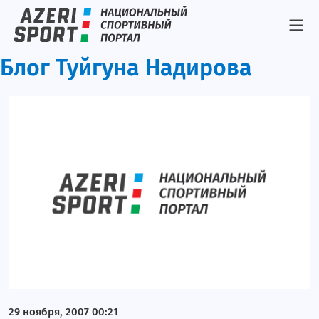
Триатлон
Стрельба
Блог Туйгуна Надирова
Гандбол
ЧМ-2007
Альпинизм
Легкая атлетика
Фигурное катание
Теннис
Результаты
Париж-2024
Токио-2020
29 ноября, 2007 00:21