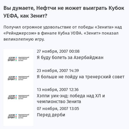
Блог Рустама Фаталиева
Вы думаете, Нефтчи не может выиграть Кубок
Блог Ровшана Аскерова
УЕФА, как Зенит?
Женский блог
Получил огромное удовольствие от победы «Зенита» над
«Рейнджерсом» в финале Кубка УЕФА. «Зенит» показал
Блог Туйгуна Надирова
великолепную игру.
Блог Оксаны Пархоменко
27 ноября, 2007 00:08
Я буду болеть за Азербайджан
Блог Властимила Петржелы
23 ноября, 2007 14:39
Блог Джокичы Хаджиевского
Я больше не пойду на тренерский совет
Блог Фаната
13 ноября, 2007 12:36
Элен и Лейла. Часть I
Хэппи уик-энд: победа над ХЛ и
чемпионство Зенита
Динара Гиматова. Часть II
07 ноября, 2007 13:05
Перед дерби
Динара Гиматова. Часть I
Марина Танкацкая. Часть II