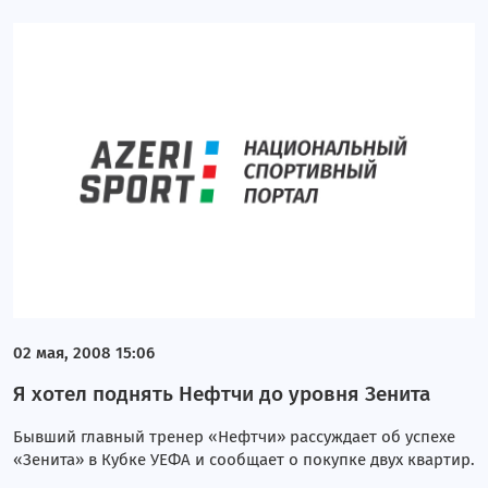
Марина Танкацкая. Часть I
Валерия Коротенко. Часть II
Валерия Коротенко. Часть I
Элен и Лейла. Часть II
Элен и Лейла. Часть III
Турнирная таблица
Календарь и результаты. 11-20 туры.
Анкета
02 мая, 2008 15:06
Команды
Я хотел поднять Нефтчи до уровня Зенита
Азеррейл
Бывший главный тренер «Нефтчи» рассуждает об успехе
Рабита
«Зенита» в Кубке УЕФА и сообщает о покупке двух квартир.