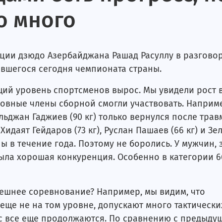
о много
ии дзюдо Азербайджана Рашад Расуллу в разговор
ившегося сегодня чемпионата страны.
ий уровень спортсменов вырос. Мы увидели рост 
новные члены сборной смогли участвовать. Наприм
льджан Гаджиев (90 кг) только вернулся после трав
даят Гейдаров (73 кг), Руслан Пашаев (66 кг) и Зе
ы в течение года. Поэтому не боролись. У мужчин, 
была хорошая конкуренция. Особенно в категории 6
ешнее соревнование? Например, мы видим, что
еще не на том уровне, допускают много тактически
ас все еще продолжаются. По сравнению с предыду