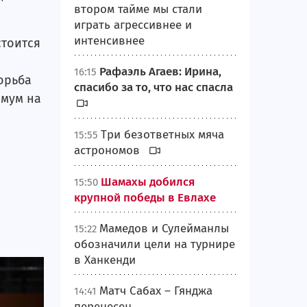
втором тайме мы стали
играть агрессивнее и
интенсивнее
стоится
Рафаэль Агаев: Ирина,
16:15
орьба
спасибо за то, что нас спасла
имум на
Три безответных мяча
15:55
астрономов
Шамахы добился
15:50
крупной победы в Евлахе
Мамедов и Сулейманлы
15:22
обозначили цели на турнире
в Ханкенди
Матч Сабах – Гянджа
14:41
перенесен