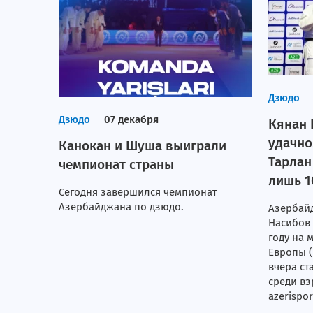
Дзюдо
Дзюдо
07 декабря
Кянан 
удачно
Канокан и Шуша выиграли
Тарлан
чемпионат страны
лишь 1
Сегодня завершился чемпионат
Азербайджана по дзюдо.
Азербай
Насибов 
году на
Европы (
вчера с
среди вз
azerispor