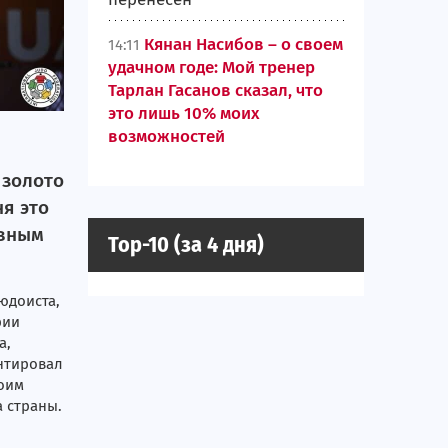
Кянан Насибов – о своем
14:11
удачном годе: Мой тренер
Тарлан Гасанов сказал, что
это лишь 10% моих
возможностей
 золото
ня это
авным
Top-10 (за 4 дня)
юдоиста,
рии
а,
нтировал
воим
 страны.