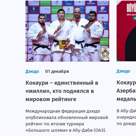
Дзюдо
Дзюдо
01 декабря
Кокаур
Кокаури – единственный в
Азерба
«милли», кто поднялся в
медаль
мировом рейтинге
В Абу-Да
Международная федерация дзюдо
очередн
опубликовала обновленный мировой
по дзюдо
рейтинг по итогам турнира
«Большого шлема» в Абу-Даби (ОАЭ).