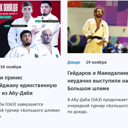
Дзюдо
29 ноября
30 ноября
Гейдаров и Мамедалие
и принес
неудачно выступили на
йджану единственную
Большом шлеме
 из Абу-Даби
В Абу-Даби (ОАЭ) продолжает
би (ОАЭ) завершается
очередной турнир «Большог
ой турнир «Большого шлема»
по дзюдо.
.