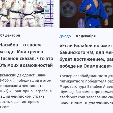
07 декабря
Дзюдо
07 декабря
Насибов – о своем
«Если Балабей возьмет
м годе: Мой тренер
бакинского ЧМ, для ме
 Гасанов сказал, что это
будет достижением, р
0% моих возможностей
победе на Олимпиаде»
джанский дзюдоист Кянан
Тренер азербайджанского дз
(+100 кг), победивший в этом
пятикратного победителя се
 молодежном чемпионате
Мирового тура Балабея Агаев
U-23) и Гран-при в Загребе, а
Шумшад Бахрамов прокомме
тавший чемпионом страны
azerisport.com завоевание с
рослых, дал интервью
подопечным титула чемпиона
t.com.