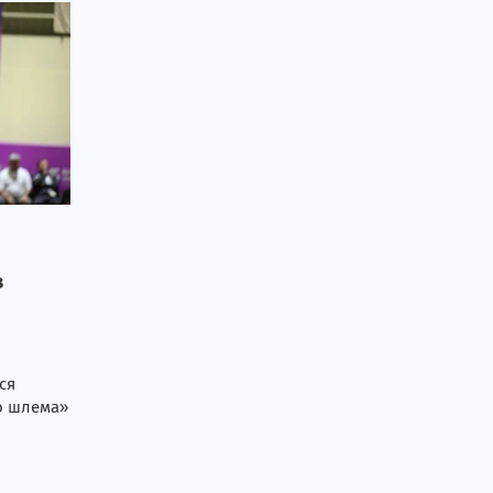
в
ся
о шлема»