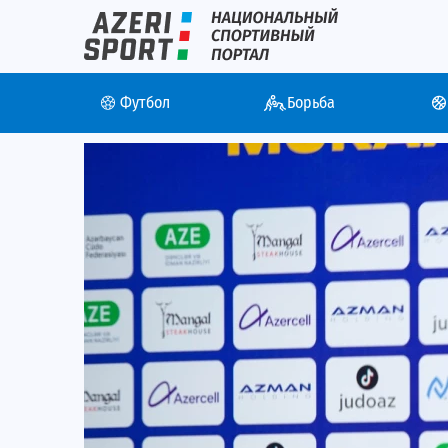
Неглиятчи
Livescore
Футбол
Борьба