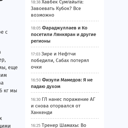
Хавбек Сумгайыта:
18:38
Завоевать Кубок? Все
возможно
Фараджуллаев и Ко
18:05
е с
посетили Лянкяран и другие
регионы
в
Зире и Нефтчи
17:03
ер,
победили, Сабах потерял
очки
мы, еще
лим
Физули Мамедов: Я не
16:50
за
падаю духом
6 кг мы
ГЛ нанес поражение АГ
16:30
и снова оторвался от
Ханкенди
х
Тренер Шамахы: Во
щими
16:25