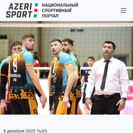
Игтисадчи
Локомотив
Неглиятчи
Календарь и результаты
Результаты
Интервью
Фото/Видео
Азеррейл
Рабита
Игтисадчи
Локомотив
Неглиятчи
6 декабря 2025 14:03