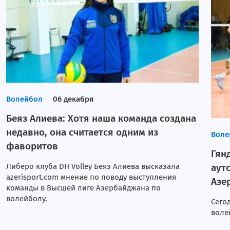
Волейбол
06 декабря
Беяз Алиева: Хотя наша команда создана
недавно, она считается одним из
Воле
фаворитов
Гян
Либеро клуба DH Volley Беяз Алиева высказала
аут
azerisport.com мнение по поводу выступления
Азе
команды в Высшей лиге Азербайджана по
волейболу.
Сего
воле