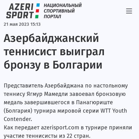
Триатлон
Стрельба
21 мая 2023 15:13
Гандбол
Азербайджанский
ЧМ-2007
Альпинизм
теннисист выиграл
Легкая атлетика
бронзу в Болгарии
Фигурное катание
Теннис
Представитель Азербайджана по настольному
теннису Ягмур Мамедли завоевал бронзовую
Результаты
медаль завершившегося в Панагюриште
Париж-2024
(Болгария) турнира мировой серии WTT Youth
Contender.
Токио-2020
Как передает azerisport.com в турнире приняли
Блог Вугара Зейналова
участие теннисисты из 22 стран.