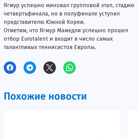
Ягмур успешно миновал групповой этап, стадию
Блог Руслана Микайыллы
четвертьфинала, но в полуфинале уступил
Блог Имрана Гусейнова
представителю Южной Кореи.
Отметим, что Ягмур Мамедли успешно прошел
Блог Рустама Фаталиева
отбор Eurotalent и входит в число самых
Блог Ровшана Аскерова
талантливых теннисистов Европы.
Женский блог
Блог Туйгуна Надирова
Блог Оксаны Пархоменко
Похожие новости
Блог Властимила Петржелы
Блог Джокичы Хаджиевского
Блог Фаната
Элен и Лейла. Часть I