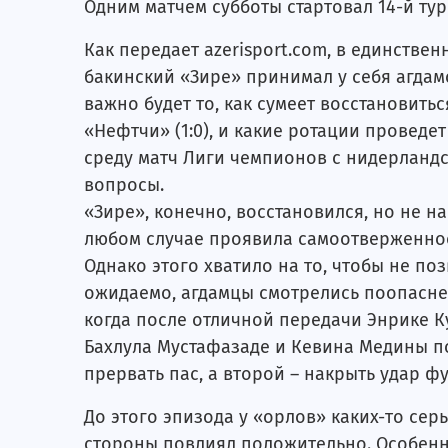
Одним матчем субботы стартовал 14-й ту
Как передает azerisport.com, в единствен
бакинский «Зире» принимал у себя агдам
важно будет то, как сумеет восстановитьс
«Нефтчи» (1:0), и какие ротации проведе
среду матч Лиги чемпионов с нидерландс
вопросы.
«Зире», конечно, восстановился, но не н
любом случае проявила самоотверженнос
Однако этого хватило на то, чтобы не поз
ожидаемо, агдамцы смотрелись поопаснее 
когда после отличной передачи Энрике К
Бахлула Мустафазаде и Кевина Медины по
прервать пас, а второй – накрыть удар ф
До этого эпизода у «орлов» каких-то сер
стороны повлиял положительно. Особенно