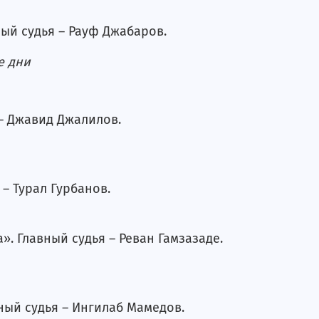
ный судья – Рауф Джабаров.
е дни
 – Джавид Джалилов.
 – Турал Гурбанов.
». Главный судья – Реван Гамзазаде.
вный судья – Ингилаб Мамедов.