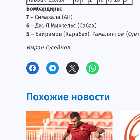
Бомбардиры
:
7
– Симакала (АН)
6
– Дж.-Л.Миккельс (Сабах)
5
– Байрамов (Карабах), Рамалингом (Сум
Имран Гусейнов
Похожие новости