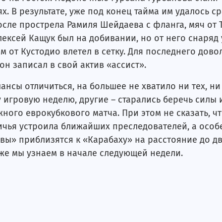
ях. В результате, уже под конец тайма им удалось с
после прострела Рамиля Шейдаева с фланга, мяч от 
лексей Кащук был на добивании, но от него снаряд
ом от Кустодио влетел в сетку. Для последнего дово
он записал в свой актив «ассист».
нсы отличиться, на большее не хватило ни тех, ни 
у игровую неделю, другие – старались беречь силы 
ного еврокубкового матча. При этом не сказать, ч
 ничья устроила ближайших преследователей, а осо
совы» приблизятся к «Карабаху» на расстояние до д
 уже мы узнаем в начале следующей недели.