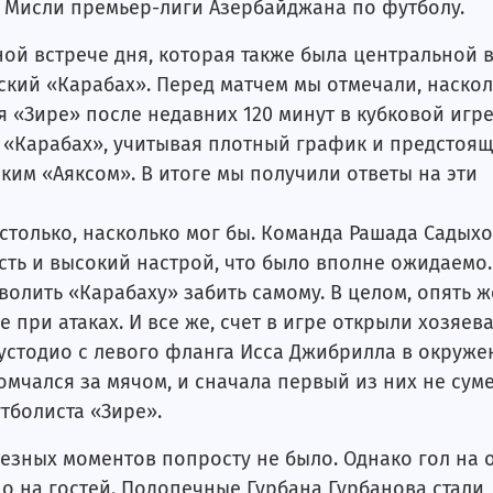
р Мисли премьер-лиги Азербайджана по футболу.
ной встрече дня, которая также была центральной в
ский «Карабах». Перед матчем мы отмечали, наско
я «Зире» после недавних 120 минут в кубковой игре
т «Карабах», учитывая плотный график и предстоящ
ким «Аяксом». В итоге мы получили ответы на эти
астолько, насколько мог бы. Команда Рашада Садыхо
ть и высокий настрой, что было вполне ожидаемо.
волить «Карабаху» забить самому. В целом, опять ж
при атаках. И все же, счет в игре открыли хозяева
устодио с левого фланга Исса Джибрилла в окруже
мчался за мячом, и сначала первый из них не сум
утболиста «Зире».
ьезных моментов попросту не было. Однако гол на 
 на гостей. Подопечные Гурбана Гурбанова стали