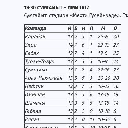
19:30 СУМГАЙЫТ – ИМИШЛИ
Сумгайыт, стадион «Мехти Гусейнзаде». Гл
Команда
И
В
Н
П
М
О
Карабах
13
9
3
1
24-6
30
Зире
14
7
6
1
22-13
27
Сабах
12
7
4
1
19-6
25
Туран-Товуз
13
7
3
3
16-9
24
Сумгайыт
13
7
2
4
22-16
23
Араз-Нахчыван
13
5
5
3
20-20
20
Нефтчи
13
3
7
3
16-12
16
Имишли
13
4
3
6
13-18
15
Шамахы
13
3
5
5
13-15
14
Габала
13
2
2
9
10-18
8
Кяпаз
13
2
0
11
10-35
6
Карван-Евлах
13
1
2
10
10-28
5