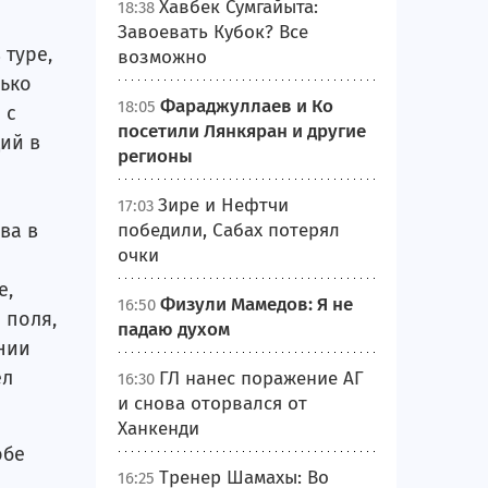
Хавбек Сумгайыта:
18:38
Завоевать Кубок? Все
 туре,
возможно
лько
Фараджуллаев и Ко
18:05
 с
посетили Лянкяран и другие
ий в
регионы
Зире и Нефтчи
17:03
ва в
победили, Сабах потерял
очки
е,
Физули Мамедов: Я не
16:50
 поля,
падаю духом
нии
ел
ГЛ нанес поражение АГ
16:30
и снова оторвался от
Ханкенди
обе
Тренер Шамахы: Во
16:25