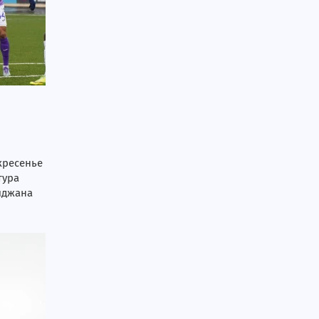
кресенье
тура
йджана