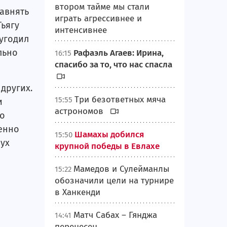
втором тайме мы стали
равнять
играть агрессивнее и
Тьягу
интенсивнее
 угодил
льно
Рафаэль Агаев: Ирина,
16:15
спасибо за то, что нас спасла
других.
Три безответных мяча
15:55
и
астрономов
то
бенно
Шамахы добился
15:50
вух
крупной победы в Евлахе
Мамедов и Сулейманлы
15:22
обозначили цели на турнире
в Ханкенди
Матч Сабах – Гянджа
14:41
перенесен