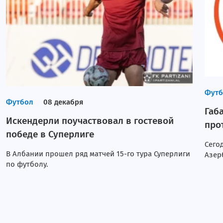
Неглиятчи
Livescore
Футб
Футбол
08 декабря
Габ
Искендерли поучаствовал в гостевой
про
победе в Суперлиге
Сего
В Албании прошел ряд матчей 15-го тура Суперлиги
Азер
по футболу.