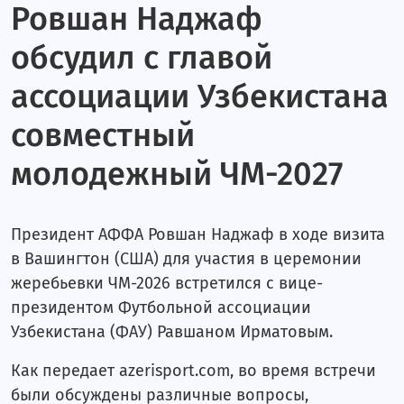
Ровшан Наджаф
Марина Танкацкая. Часть II
обсудил с главой
Марина Танкацкая. Часть I
ассоциации Узбекистана
Валерия Коротенко. Часть II
совместный
Валерия Коротенко. Часть I
молодежный ЧМ-2027
Элен и Лейла. Часть II
Элен и Лейла. Часть III
Президент АФФА Ровшан Наджаф в ходе визита
Турнирная таблица
в Вашингтон (США) для участия в церемонии
жеребьевки ЧМ-2026 встретился с вице-
Календарь и результаты. 11-20 туры.
президентом Футбольной ассоциации
Анкета
Узбекистана (ФАУ) Равшаном Ирматовым.
Команды
Как передает azerisport.com, во время встречи
Азеррейл
были обсуждены различные вопросы,