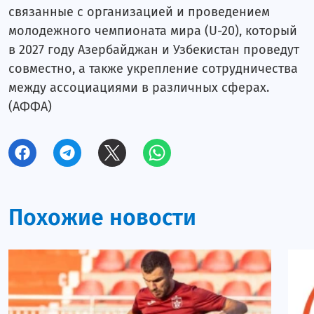
Рабита
связанные с организацией и проведением
Игтисадчи
молодежного чемпионата мира (U-20), который
в 2027 году Азербайджан и Узбекистан проведут
Локомотив
совместно, а также укрепление сотрудничества
Неглиятчи
между ассоциациями в различных сферах.
Календарь и результаты
(АФФА)
Результаты
Интервью
Фото/Видео
Азеррейл
Похожие новости
Рабита
Игтисадчи
Локомотив