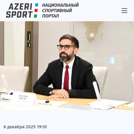
Блог Имрана Гусейнова
Блог Рустама Фаталиева
Блог Ровшана Аскерова
Женский блог
Блог Туйгуна Надирова
Блог Оксаны Пархоменко
Блог Властимила Петржелы
Блог Джокичы Хаджиевского
Блог Фаната
Элен и Лейла. Часть I
Динара Гиматова. Часть II
6 декабря 2025 19:10
Динара Гиматова. Часть I