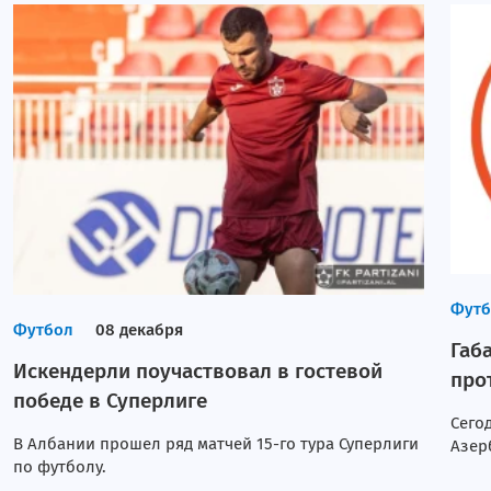
Футб
Футбол
08 декабря
Габ
Искендерли поучаствовал в гостевой
про
победе в Суперлиге
Сего
В Албании прошел ряд матчей 15-го тура Суперлиги
Азер
по футболу.