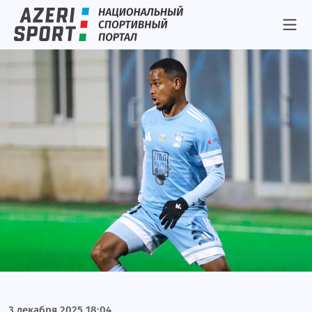
Неглиятчи
Календарь и результаты
Результаты
Интервью
Фото/Видео
Азеррейл
Рабита
Игтисадчи
Локомотив
Неглиятчи
Livescore
3 декабря 2025 18:04